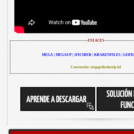
ENLACES
MEGA | MEGAUP | 1FICHIER | KRAKENFILES | GOFI
Contraseña: megapeliculasrip.lol