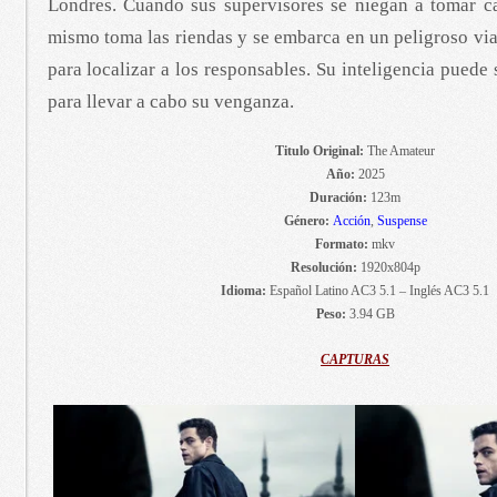
Londres. Cuando sus supervisores se niegan a tomar car
mismo toma las riendas y se embarca en un peligroso vi
para localizar a los responsables. Su inteligencia puede 
para llevar a cabo su venganza.
Titulo Original:
The Amateur
Año:
2025
Duración:
123m
Género:
Acción
,
Suspense
Formato:
mkv
Resolución:
1920x804p
Idioma:
Español Latino AC3 5.1 – Inglés AC3 5.1
Peso:
3.94 GB
CAPTURAS