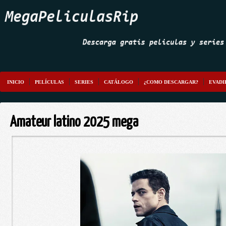
INICIO
PELÍCULAS
SERIES
CATÁLOGO
¿COMO DESCARGAR?
EVADI
Amateur latino 2025 mega