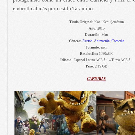
embrollo al más puro estilo Tarantino.
Titulo Original:
Kötü Kedi Şerafettin
Año:
2016
Duración:
86m
Género:
Acción
,
Animación
,
Comedia
Formato:
mkv
Resolución:
1920x800
Idioma:
Español Latino AC3 5.1 – Turco AC3 5.1
Peso:
2.19 GB
CAPTURAS