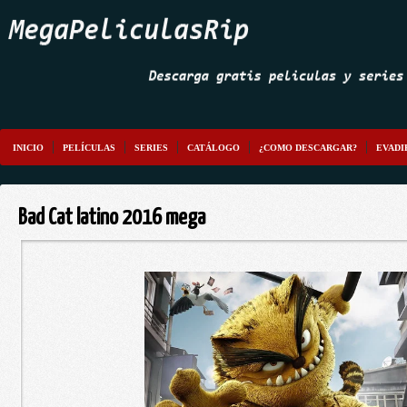
INICIO
PELÍCULAS
SERIES
CATÁLOGO
¿COMO DESCARGAR?
EVADI
Bad Cat latino 2016 mega