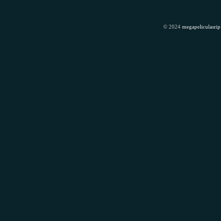
© 2024
megapeliculasrip