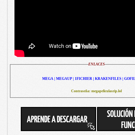
ENLACES
MEGA | MEGAUP | 1FICHIER | KRAKENFILES | GOFI
Contraseña: megapeliculasrip.lol