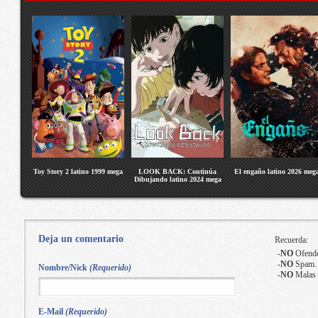
Toy Story 2 latino 1999 mega
LOOK BACK: Continúa
El engaño latino 2026 meg
Dibujando latino 2024 mega
Deja un comentario
Recuerda:
-
NO
Ofende
-
NO
Spam.
Nombre/Nick
(Requerido)
-
NO
Malas 
E-Mail
(Requerido)