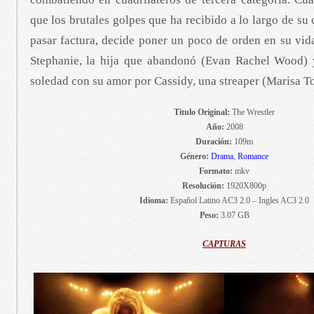
que los brutales golpes que ha recibido a lo largo de su
pasar factura, decide poner un poco de orden en su vida
Stephanie, la hija que abandonó (Evan Rachel Wood) y
soledad con su amor por Cassidy, una streaper (Marisa T
Titulo Original:
The Wrestler
Año:
2008
Duración:
109m
Género:
Drama
,
Romance
Formato:
mkv
Resolución:
1920X800p
Idioma:
Español Latino AC3 2.0 – Ingles AC3 2.0
Peso:
3.07 GB
CAPTURAS