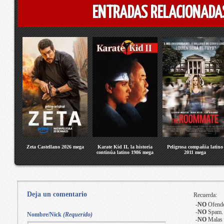
ENTRADAS RELACIONADA
Zeta Castellano 2026 mega
Karate Kid II, la historia
Peligrosa compañia latino
continúa latino 1986 mega
2011 mega
Deja un comentario
Recuerda:
-
NO
Ofende
-
NO
Spam.
Nombre/Nick
(Requerido)
-
NO
Malas 