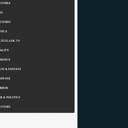
STORIA
DS
STERIO
SICA
LÍCULA DE TV
ALITY
MANCE
I-FI & FANTASY
SPENSE
RROR
R & POLITICS
STERN