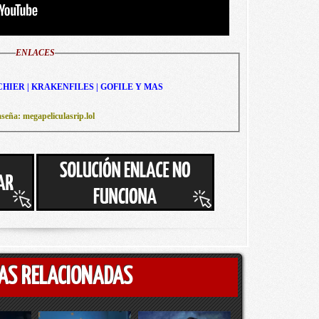
ENLACES
CHIER | KRAKENFILES | GOFILE Y MAS
seña: megapeliculasrip.lol
AS RELACIONADAS