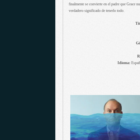
finalmente se convierte en el padre que Grace n
verdadero significado de tenerlo todo.
Tit
Gé
R
Idioma:
Españo