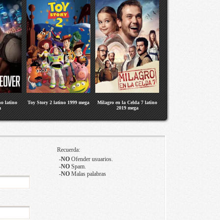
o latino
Toy Story 2 latino 1999 mega
Milagro en la Celda 7 latino
a
2019 mega
Recuerda:
-
NO
Ofender usuarios.
-
NO
Spam.
-
NO
Malas palabras