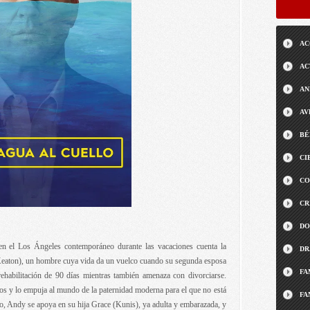
AC
AC
AN
AV
BÉ
CI
CO
CR
DO
 en el Los Ángeles contemporáneo durante las vacaciones cuenta la
DR
Keaton), un hombre cuya vida da un vuelco cuando su segunda esposa
FA
ehabilitación de 90 días mientras también amenaza con divorciarse.
s y lo empuja al mundo de la paternidad moderna para el que no está
FA
o, Andy se apoya en su hija Grace (Kunis), ya adulta y embarazada, y