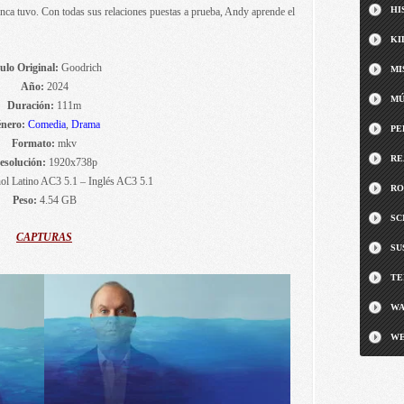
HI
unca tuvo. Con todas sus relaciones puestas a prueba, Andy aprende el
KI
ulo Original:
Goodrich
MI
Año:
2024
MÚ
Duración:
111m
nero:
Comedia
,
Drama
PE
Formato:
mkv
RE
esolución:
1920x738p
l Latino AC3 5.1 – Inglés AC3 5.1
RO
Peso:
4.54 GB
SC
CAPTURAS
SU
TE
WA
WE