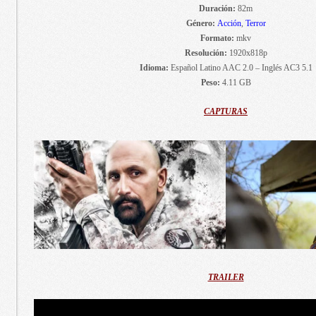
Duración:
82m
Género:
Acción
,
Terror
Formato:
mkv
Resolución:
1920x818p
Idioma:
Español Latino AAC 2.0 – Inglés AC3 5.1
Peso:
4.11 GB
CAPTURAS
TRAILER