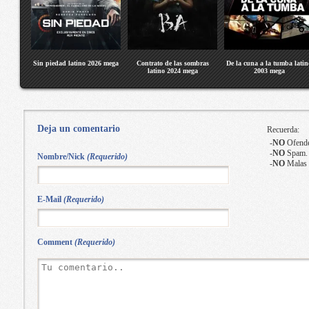
Sin piedad latino 2026 mega
Contrato de las sombras
De la cuna a la tumba latin
latino 2024 mega
2003 mega
Deja un comentario
Recuerda:
-
NO
Ofende
-
NO
Spam.
Nombre/Nick
(Requerido)
-
NO
Malas 
E-Mail
(Requerido)
Comment
(Requerido)