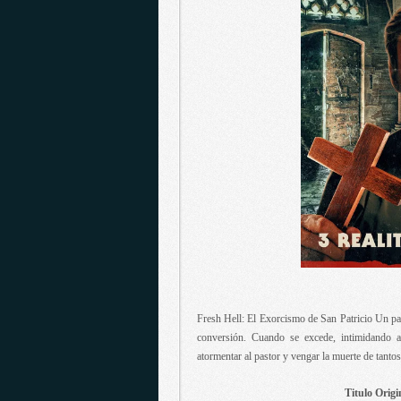
Fresh Hell: El Exorcismo de San Patricio Un past
conversión. Cuando se excede, intimidando al
atormentar al pastor y vengar la muerte de tanto
Titulo Origi