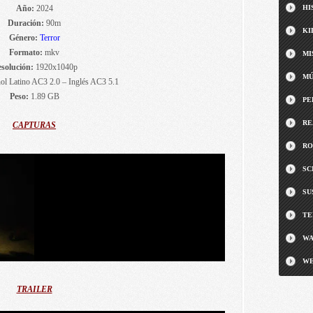
Año:
2024
HI
Duración:
90m
KI
Género:
Terror
Formato:
mkv
MI
solución:
1920x1040p
MÚ
l Latino AC3 2.0 – Inglés AC3 5.1
Peso:
1.89 GB
PE
RE
CAPTURAS
RO
SC
SU
TE
WA
WE
TRAILER