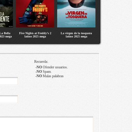
La Bella
Five Nights at Freddy’s 2
La virgen de la tosquera
2023 mega
latino 2025 mega
latino 2025 mega
Recuerda:
-
NO
Ofender usuarios.
-
NO
Spam.
-
NO
Malas palabras