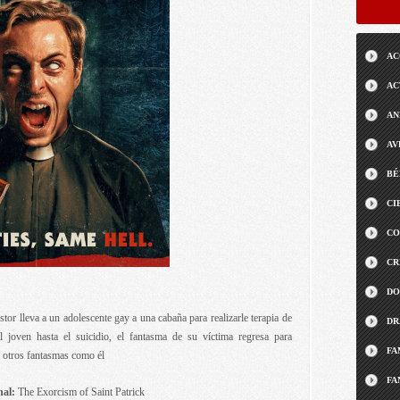
AC
AC
AN
AV
BÉ
CI
CO
CR
DO
or lleva a un adolescente gay a una cabaña para realizarle terapia de
DR
 joven hasta el suicidio, el fantasma de su víctima regresa para
FA
s otros fantasmas como él
FA
nal:
The Exorcism of Saint Patrick