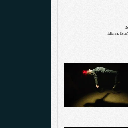
Re
Idioma:
Españo