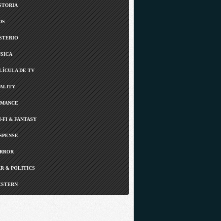
STORIA
DS
STERIO
SICA
LÍCULA DE TV
ALITY
MANCE
I-FI & FANTASY
SPENSE
RROR
R & POLITICS
STERN