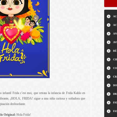
AC
AC
AN
AV
BÉ
CI
CO
CR
DO
o infantil Frida c’est moi, que retrata la infancia de Frida Kahlo en
DR
vibrante, ¡HOLA, FRIDA! sigue a una niña curiosa y soñadora que
FA
ginación desbordante.
FA
lo Original:
Hola Frida!