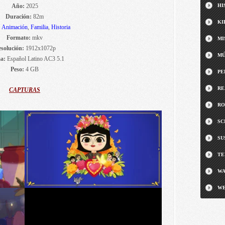
Año:
2025
HI
Duración:
82m
KI
:
Animación
,
Familia
,
Historia
Formato:
mkv
MI
solución:
1912x1072p
MÚ
a:
Español Latino AC3 5.1
Peso:
4 GB
PE
RE
CAPTURAS
RO
SC
SU
TE
WA
WE