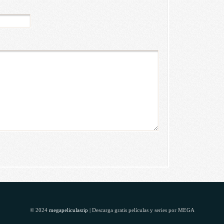
© 2024
megapeliculasrip
| Descarga gratis películas y series por MEGA