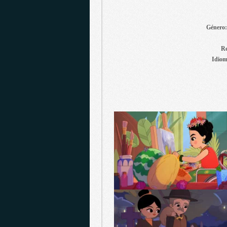
Género
Re
Idiom