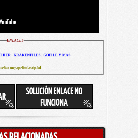
ENLACES
CHIER | KRAKENFILES | GOFILE Y MAS
seña: megapeliculasrip.lol
AS RELACIONADAS