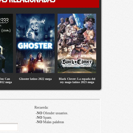
 You Can
Ghoster latino 2022 mega
Black Clover: La espada del
2012 mega
rey mago latino 2023 mega
Recuerda:
-
NO
Ofender usuarios.
-
NO
Spam.
-
NO
Malas palabras