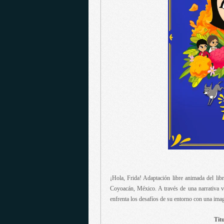
¡Hola, Frida! Adaptación libre animada del libr
Coyoacán, México. A través de una narrativa 
enfrenta los desafíos de su entorno con una ima
Titu