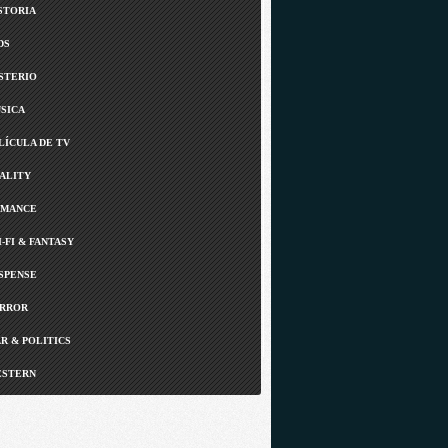
STORIA
DS
STERIO
SICA
LÍCULA DE TV
ALITY
MANCE
I-FI & FANTASY
SPENSE
RROR
R & POLITICS
STERN