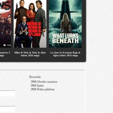
 cuervos 3
Mike & Nick & Nick & Alice
Lo Que Se Esconde Bajo el
mega
latino 2026 mega
Agua latino 2024 mega
Recuerda:
-
NO
Ofender usuarios.
-
NO
Spam.
-
NO
Malas palabras