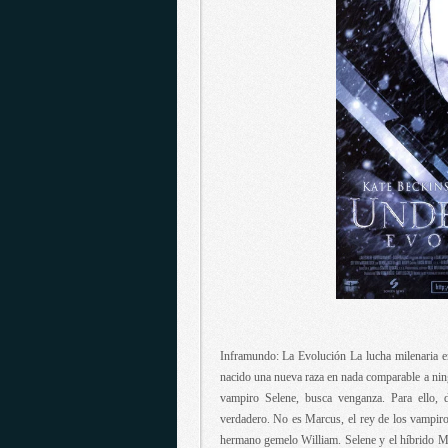
Inframundo: La Evolución La lucha milenaria e
nacido una nueva raza en nada comparable a ning
vampiro Selene, busca venganza. Para ello, d
verdadero. No es Marcus, el rey de los vampir
hermano gemelo William. Selene y el híbrido Mi