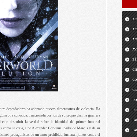
AC
AC
AN
AV
BÉ
CI
CO
CR
DO
ntre depredadores ha adoptado nuevas dimensiones de violencia. Ha
DR
una otra conocida. Traicionada por los de su propio clan, la guerrera
FA
ecide descubrir la verdad sobre la identidad del primer Inmortal
os como se creía, sino Alexander Corvinus, padre de Marcus y de su
FA
chael, protagonistas de un amor prohibido, lucharán juntos contra el