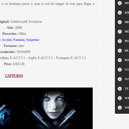
HI
r a su hermano preso y usar la sed de sangre de éste para llegar a
KI
iginal:
Underworld: Evolution
MI
Año:
2006
MÚ
Duración:
106m
:
Acción
,
Fantasía
,
Suspense
PE
Formato:
mkv
RE
esolución:
1920x800
tellano E-AC3 5.1 – Inglés E-AC3 5.1 – Portugués E-AC3 5.1
RO
Peso:
4.84 GB
SC
CAPTURAS
SU
TE
WA
WE