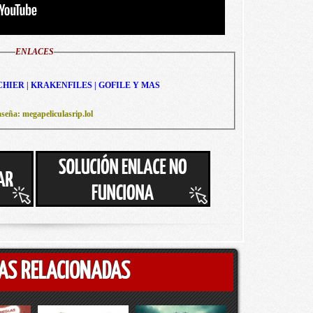
ENLACES
CHIER | KRAKENFILES | GOFILE Y MAS
seña: megapeliculasrip.lol
AS RELACIONADAS