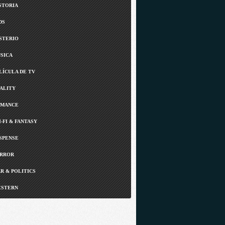
STORIA
DS
STERIO
SICA
LÍCULA DE TV
ALITY
MANCE
I-FI & FANTASY
SPENSE
RROR
R & POLITICS
STERN