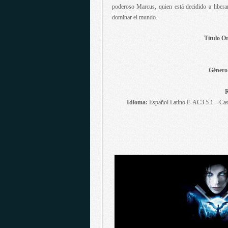
poderoso Marcus, quien está decidido a libera
dominar el mundo.
Titulo Or
Género
R
Idioma:
Español Latino E-AC3 5.1 – Cas