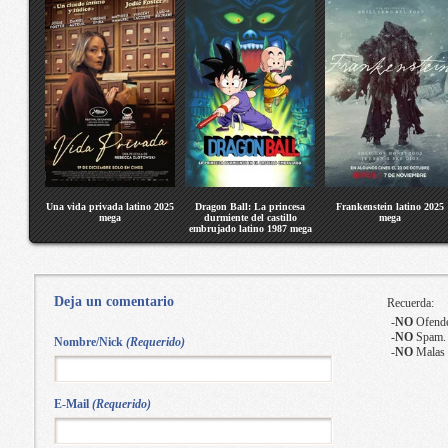
Una vida privada latino 2025
Dragon Ball: La princesa
Frankenstein latino 2025
mega
durmiente del castillo
mega
embrujado latino 1987 mega
Deja un comentario
Recuerda:
-
NO
Ofende
-
NO
Spam.
Nombre/Nick
(Requerido)
-
NO
Malas 
E-Mail
(Requerido)