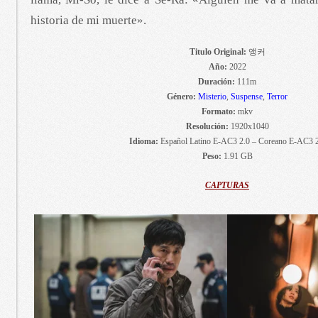
historia de mi muerte».
Titulo Original:
앵커
Año:
2022
Duración:
111m
Género:
Misterio
,
Suspense
,
Terror
Formato:
mkv
Resolución:
1920x1040
Idioma:
Español Latino E-AC3 2.0 – Coreano E-AC3 2
Peso:
1.91 GB
CAPTURAS