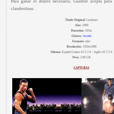
Para ganar el dinero necesario, Gualtier acepta para 
clandestinas.
Titulo Original:
Lionheart
Año:
1990
Duración:
105m
Género:
Acción
Formato:
mkv
Resolución:
1920x1080
Idioma:
Español Latino AC3 2.0 – Inglés AC3 2.0
Peso:
2.86 GB
CAPTURAS