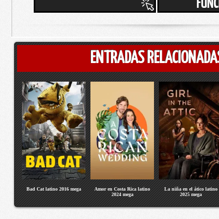
ENTRADAS RELACIONADA
Bad Cat latino 2016 mega
Amor en Costa Rica latino
La niña en el ático latino
2024 mega
2025 mega