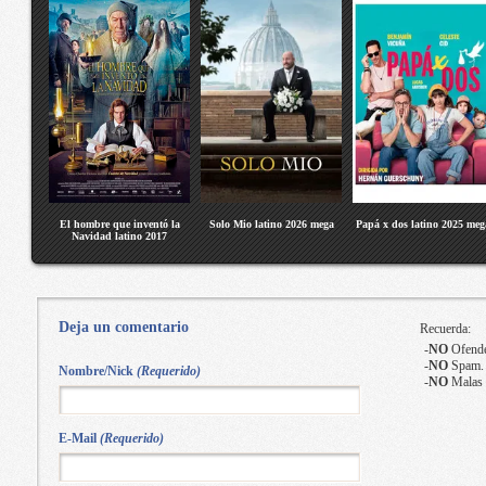
El hombre que inventó la
Solo Mio latino 2026 mega
Papá x dos latino 2025 meg
Navidad latino 2017
Deja un comentario
Recuerda:
-
NO
Ofende
-
NO
Spam.
Nombre/Nick
(Requerido)
-
NO
Malas 
E-Mail
(Requerido)