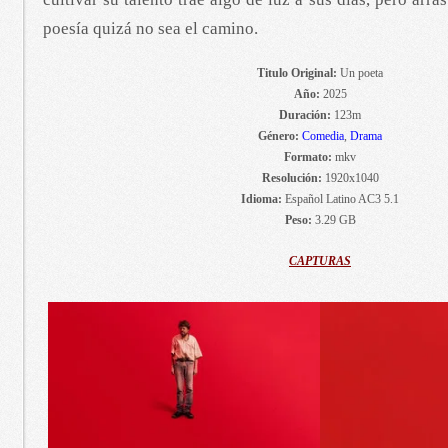
poesía quizá no sea el camino.
Titulo Original:
Un poeta
Año:
2025
Duración:
123m
Género:
Comedia
,
Drama
Formato:
mkv
Resolución:
1920x1040
Idioma:
Español Latino AC3 5.1
Peso:
3.29 GB
CAPTURAS