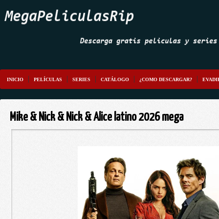
INICIO
PELÍCULAS
SERIES
CATÁLOGO
¿COMO DESCARGAR?
EVADI
Mike & Nick & Nick & Alice latino 2026 mega