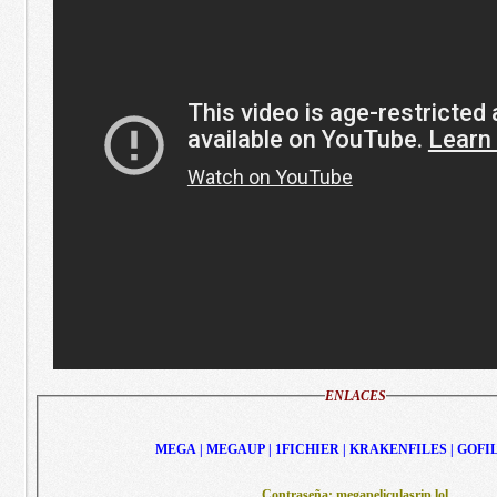
ENLACES
MEGA | MEGAUP | 1FICHIER | KRAKENFILES | GOFI
Contraseña: megapeliculasrip.lol