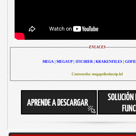
ENLACES
MEGA | MEGAUP | 1FICHIER | KRAKENFILES | GOFI
Contraseña: megapeliculasrip.lol