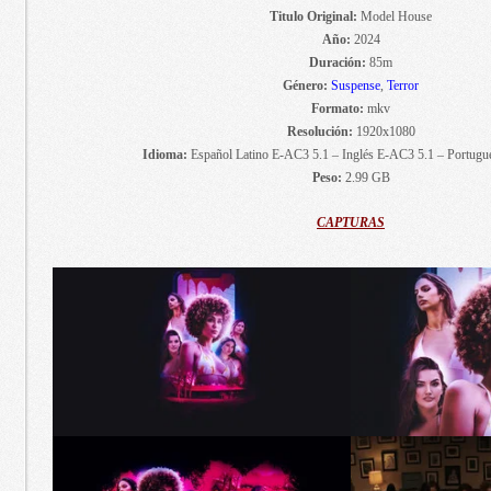
Titulo Original:
Model House
Año:
2024
Duración:
85m
Género:
Suspense
,
Terror
Formato:
mkv
Resolución:
1920x1080
Idioma:
Español Latino E-AC3 5.1 – Inglés E-AC3 5.1 – Portugu
Peso:
2.99 GB
CAPTURAS