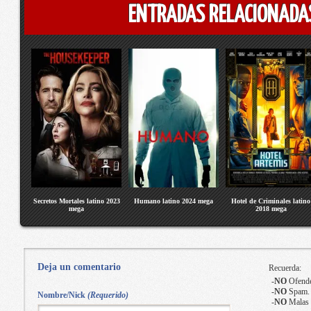
ENTRADAS RELACIONADA
Secretos Mortales latino 2023
Humano latino 2024 mega
Hotel de Criminales latino
mega
2018 mega
Deja un comentario
Recuerda:
-
NO
Ofende
-
NO
Spam.
Nombre/Nick
(Requerido)
-
NO
Malas 