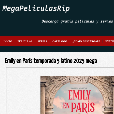
INICIO
PELÍCULAS
SERIES
CATÁLOGO
¿COMO DESCARGAR?
EVADI
Emily en París temporada 5 latino 2025 mega