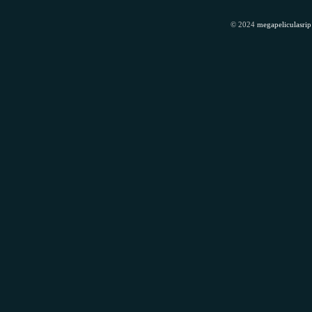
© 2024
megapeliculasrip