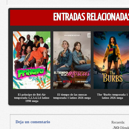
ENTRADAS RELACIONADA
El príncipe de Bel-Air
El tiempo de las moscas
The ‘Burbs temporada 1
temporada 1,2,3,4,5,6 latino
temporada 1 latino 2026 mega
latino 2026 mega
1990 mega
Deja un comentario
Recuerda:
-
NO
Ofende