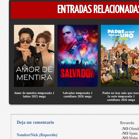
ENTRADAS RELACIONADA
Amor de mentira temporada 1
Salvador temporada 1
Padre no hay más que uno
latino 2025 mega
castellano 2026 mega
la serie temporada 1
castellano 2026 mega
Deja un comentario
Recuerda:
-
NO
Ofende
-
NO
Spam.
Nombre/Nick
(Requerido)
-
NO
Malas 