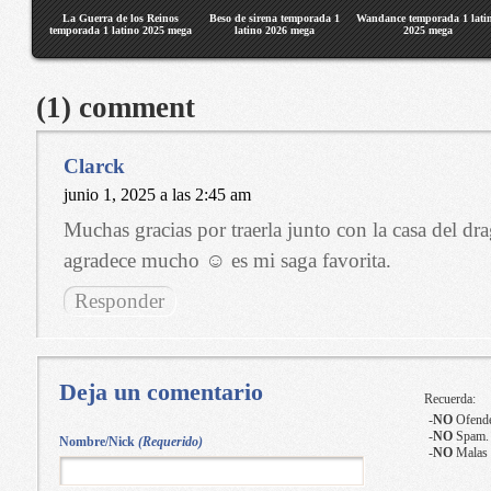
La Guerra de los Reinos
Beso de sirena temporada 1
Wandance temporada 1 lati
temporada 1 latino 2025 mega
latino 2026 mega
2025 mega
(1) comment
Clarck
junio 1, 2025 a las 2:45 am
Muchas gracias por traerla junto con la casa del dr
agradece mucho ☺️ es mi saga favorita.
Responder
Deja un comentario
Recuerda:
-
NO
Ofende
-
NO
Spam.
Nombre/Nick
(Requerido)
-
NO
Malas 