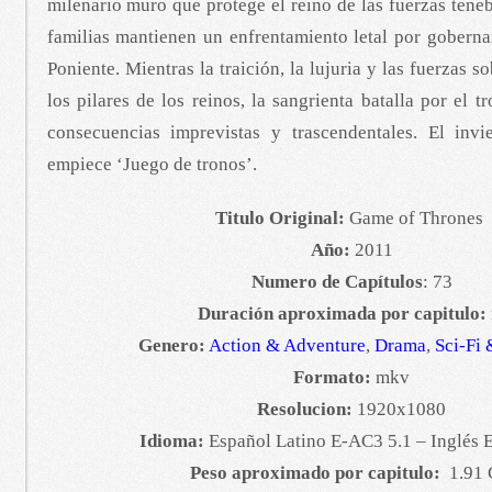
milenario muro que protege el reino de las fuerzas tene
familias mantienen un enfrentamiento letal por goberna
Poniente. Mientras la traición, la lujuria y las fuerzas 
los pilares de los reinos, la sangrienta batalla por el 
consecuencias imprevistas y trascendentales. El inv
empiece ‘Juego de tronos’.
Titulo Original:
Game of Thrones
Año:
2011
Numero de Capítulos
: 73
Duración aproximada por capitulo:
Genero:
Action & Adventure
,
Drama
,
Sci-Fi 
Formato:
mkv
Resolucion:
1920x1080
Idioma:
Español Latino E-AC3 5.1 – Inglés 
Peso aproximado por capitulo:
1.91