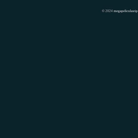
© 2024
megapeliculasrip