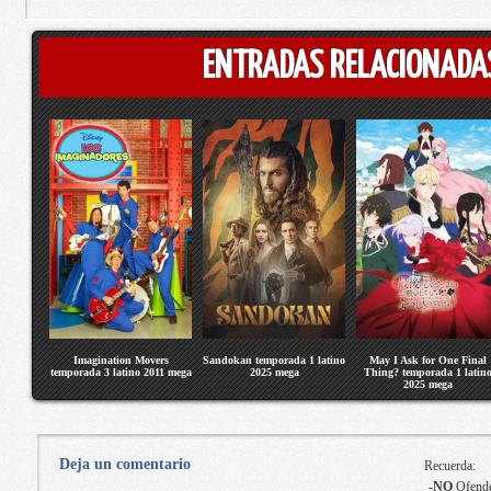
ENTRADAS RELACIONADA
Imagination Movers
Sandokan temporada 1 latino
May I Ask for One Final
temporada 3 latino 2011 mega
2025 mega
Thing? temporada 1 latin
2025 mega
Deja un comentario
Recuerda:
-
NO
Ofende