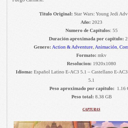
Titulo Original:
Star Wars: Young Jedi Ad
Año:
2023
Numero de Capítulos
: 55
Duración aproximada por capitulo:
2
Genero:
Action & Adventure
,
Animación
,
Com
Formato:
mkv
Resolucion:
1920x1080
Idioma:
Español Latino E-AC3 5.1 – Castellano E-AC3
5.1
Peso aproximado por capitulo:
1.16
Peso total:
8.38 GB
CAPTURAS